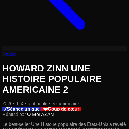
Retour
HOWARD ZINN UNE
HISTOIRE POPULAIRE
AMERICAINE 2
2026
•
1h53
•
Tout public
•
Documentaire
⚡
Séance unique
❤️
Coup de cœur
Réalisé par
Olivier AZAM
Le best-seller Une Histoire populaire des États-Unis a révélé