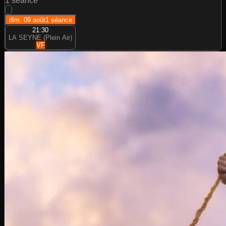
1
séance
dim. 09 août
1
séance
21:30
LA SEYNE (Plein Air)
VF