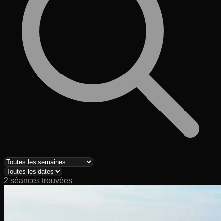
2
séance
s
trouvée
s